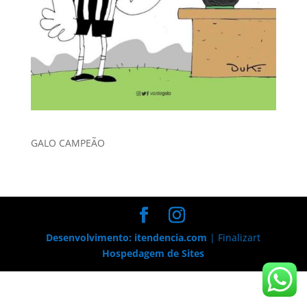
GALO CAMPEÃO
Desenvolvimento: itendencia.com
| Finalizart
Hospedagem de Sites